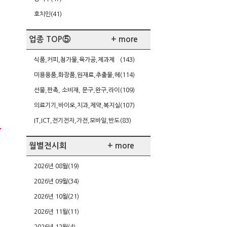
호치민(41)
업종 TOP⑤
+ more
식품,커피,첨가물,육가공,제과제
(143)
빵,케이터링
미용용품,화장품,원재료,추출물,헤
(114)
어,네일,다이어트
선물,판촉, 소비재, 문구,완구,라이
(109)
센싱,가정주방용품
의료기기,바이오,치과,제약,복지실
(107)
버,건강
IT,ICT,전기전자,가전,모바일,반도
(83)
체/FPD,SW,게임
월별전시회
+ more
2026년 08월(19)
2026년 09월(34)
2026년 10월(21)
2026년 11월(11)