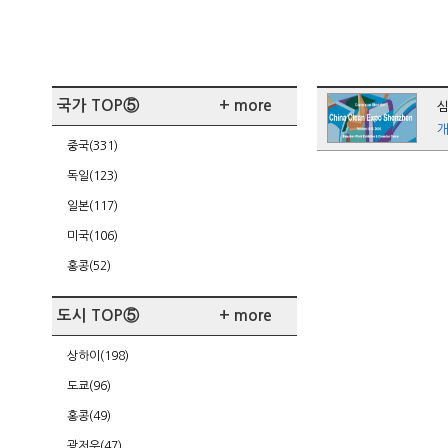
국가 TOP⑤
+ more
심
중국(331)
독일(123)
일본(117)
미국(106)
홍콩(52)
도시 TOP⑤
+ more
상하이(198)
도쿄(96)
홍콩(49)
광저우(47)