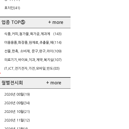
호치민(41)
업종 TOP⑤
+ more
식품,커피,첨가물,육가공,제과제
(143)
빵,케이터링
미용용품,화장품,원재료,추출물,헤
(114)
어,네일,다이어트
선물,판촉, 소비재, 문구,완구,라이
(109)
센싱,가정주방용품
의료기기,바이오,치과,제약,복지실
(107)
버,건강
IT,ICT,전기전자,가전,모바일,반도
(83)
체/FPD,SW,게임
월별전시회
+ more
2026년 08월(19)
2026년 09월(34)
2026년 10월(21)
2026년 11월(12)