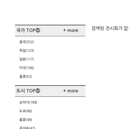
검색된 전시회가 
국가 TOP⑤
+ more
중국(332)
독일(123)
일본(117)
미국(106)
홍콩(52)
도시 TOP⑤
+ more
상하이(199)
도쿄(96)
홍콩(49)
광저우(47)