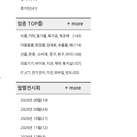
호치민(41)
업종 TOP⑤
+ more
식품,커피,첨가물,육가공,제과제
(143)
빵,케이터링
미용용품,화장품,원재료,추출물,헤
(114)
어,네일,다이어트
선물,판촉, 소비재, 문구,완구,라이
(109)
센싱,가정주방용품
의료기기,바이오,치과,제약,복지실
(107)
버,건강
IT,ICT,전기전자,가전,모바일,반도
(83)
체/FPD,SW,게임
월별전시회
+ more
2026년 08월(19)
2026년 09월(34)
2026년 10월(21)
2026년 11월(12)