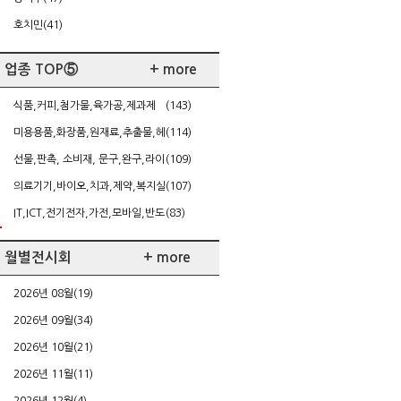
호치민(41)
업종 TOP⑤
+ more
식품,커피,첨가물,육가공,제과제
(143)
빵,케이터링
미용용품,화장품,원재료,추출물,헤
(114)
어,네일,다이어트
선물,판촉, 소비재, 문구,완구,라이
(109)
센싱,가정주방용품
의료기기,바이오,치과,제약,복지실
(107)
버,건강
IT,ICT,전기전자,가전,모바일,반도
(83)
체/FPD,SW,게임
월별전시회
+ more
2026년 08월(19)
2026년 09월(34)
2026년 10월(21)
2026년 11월(11)