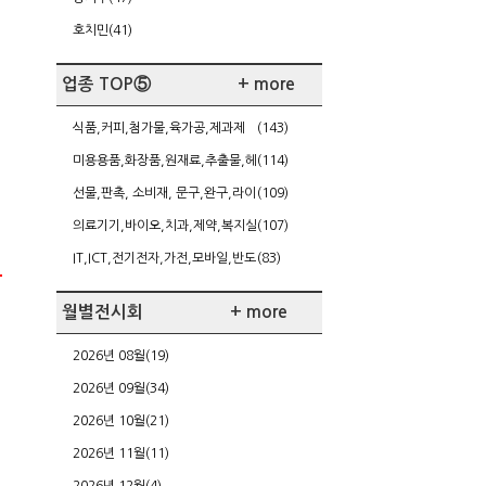
호치민(41)
업종 TOP⑤
+ more
식품,커피,첨가물,육가공,제과제
(143)
빵,케이터링
미용용품,화장품,원재료,추출물,헤
(114)
어,네일,다이어트
선물,판촉, 소비재, 문구,완구,라이
(109)
센싱,가정주방용품
의료기기,바이오,치과,제약,복지실
(107)
버,건강
IT,ICT,전기전자,가전,모바일,반도
(83)
체/FPD,SW,게임
월별전시회
+ more
2026년 08월(19)
2026년 09월(34)
2026년 10월(21)
2026년 11월(11)