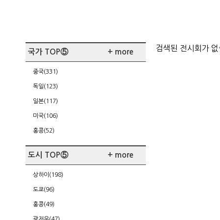
검색된 전시회가 
국가 TOP⑤
+ more
중국(331)
독일(123)
일본(117)
미국(106)
홍콩(52)
도시 TOP⑤
+ more
상하이(198)
도쿄(96)
홍콩(49)
광저우(47)