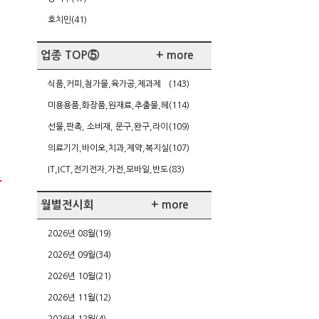
호치민(41)
업종 TOP⑤
+ more
식품,커피,첨가물,육가공,제과제
(143)
빵,케이터링
미용용품,화장품,원재료,추출물,헤
(114)
어,네일,다이어트
선물,판촉, 소비재, 문구,완구,라이
(109)
센싱,가정주방용품
의료기기,바이오,치과,제약,복지실
(107)
버,건강
IT,ICT,전기전자,가전,모바일,반도
(83)
체/FPD,SW,게임
월별전시회
+ more
2026년 08월(19)
2026년 09월(34)
2026년 10월(21)
2026년 11월(12)