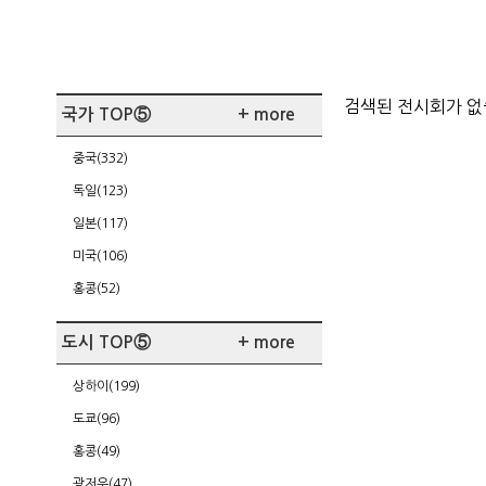
검색된 전시회가 
국가 TOP⑤
+ more
중국(332)
독일(123)
일본(117)
미국(106)
홍콩(52)
도시 TOP⑤
+ more
상하이(199)
도쿄(96)
홍콩(49)
광저우(47)