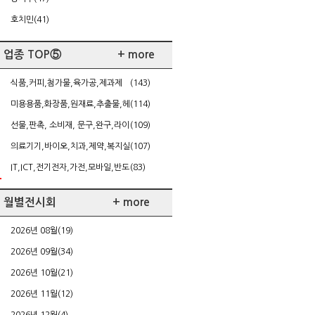
호치민(41)
업종 TOP⑤
+ more
식품,커피,첨가물,육가공,제과제
(143)
빵,케이터링
미용용품,화장품,원재료,추출물,헤
(114)
어,네일,다이어트
선물,판촉, 소비재, 문구,완구,라이
(109)
센싱,가정주방용품
의료기기,바이오,치과,제약,복지실
(107)
버,건강
IT,ICT,전기전자,가전,모바일,반도
(83)
체/FPD,SW,게임
월별전시회
+ more
2026년 08월(19)
2026년 09월(34)
2026년 10월(21)
2026년 11월(12)