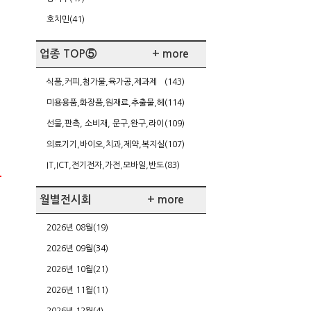
호치민(41)
업종 TOP⑤
+ more
식품,커피,첨가물,육가공,제과제
(143)
빵,케이터링
미용용품,화장품,원재료,추출물,헤
(114)
어,네일,다이어트
선물,판촉, 소비재, 문구,완구,라이
(109)
센싱,가정주방용품
의료기기,바이오,치과,제약,복지실
(107)
버,건강
IT,ICT,전기전자,가전,모바일,반도
(83)
체/FPD,SW,게임
월별전시회
+ more
2026년 08월(19)
2026년 09월(34)
2026년 10월(21)
2026년 11월(11)