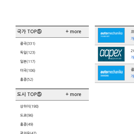
국가 TOP⑤
+ more
프
중국(331)
2
독일(123)
일본(117)
중
미국(106)
홍콩(52)
도시 TOP⑤
+ more
상하이(198)
도쿄(96)
홍콩(49)
광저우(47)