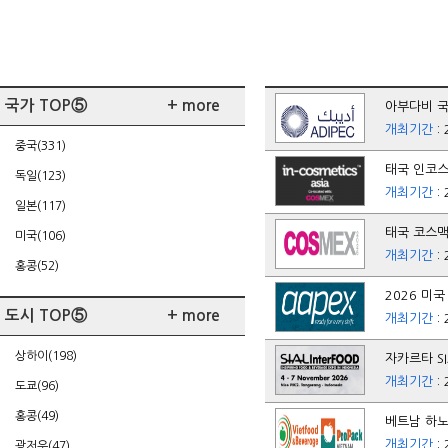
국가 TOP⑤
+ more
아부다비 국제
개최기간
: 
중국(331)
태국 인코스메
독일(123)
개최기간
: 
일본(117)
태국 코스맥스
미국(106)
개최기간
: 
홍콩(52)
2026 미국
도시 TOP⑤
+ more
개최기간
: 
상하이(198)
자카르타 SI
개최기간
: 
도쿄(96)
홍콩(49)
베트남 하노이
개최기간
: 
광저우(47)