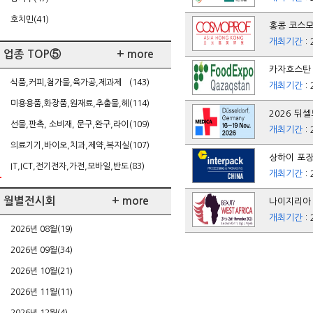
호치민(41)
홍콩 코스모팩
개최기간
: 
업종 TOP⑤
+ more
카자흐스탄 알
식품,커피,첨가물,육가공,제과제
(143)
개최기간
: 
빵,케이터링
미용용품,화장품,원재료,추출물,헤
(114)
2026 뒤셀
어,네일,다이어트
선물,판촉, 소비재, 문구,완구,라이
(109)
개최기간
: 
센싱,가정주방용품
의료기기,바이오,치과,제약,복지실
(107)
상하이 포장 
버,건강
IT,ICT,전기전자,가전,모바일,반도
(83)
개최기간
: 
체/FPD,SW,게임
월별전시회
+ more
나이지리아 뷰
개최기간
: 
2026년 08월(19)
2026년 09월(34)
2026년 10월(21)
2026년 11월(11)