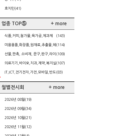
호치민(41)
업종 TOP⑤
+ more
식품,커피,첨가물,육가공,제과제
(143)
빵,케이터링
미용용품,화장품,원재료,추출물,헤
(114)
어,네일,다이어트
선물,판촉, 소비재, 문구,완구,라이
(109)
센싱,가정주방용품
의료기기,바이오,치과,제약,복지실
(107)
버,건강
IT,ICT,전기전자,가전,모바일,반도
(83)
체/FPD,SW,게임
월별전시회
+ more
2026년 08월(19)
2026년 09월(34)
2026년 10월(21)
2026년 11월(12)