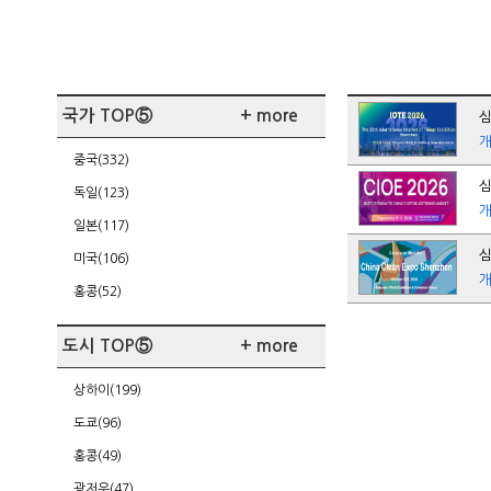
국가 TOP⑤
+ more
심
중국(332)
심
독일(123)
일본(117)
심
미국(106)
홍콩(52)
도시 TOP⑤
+ more
상하이(199)
도쿄(96)
홍콩(49)
광저우(47)