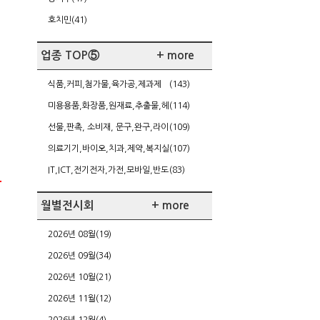
호치민(41)
업종 TOP⑤
+ more
식품,커피,첨가물,육가공,제과제
(143)
빵,케이터링
미용용품,화장품,원재료,추출물,헤
(114)
어,네일,다이어트
선물,판촉, 소비재, 문구,완구,라이
(109)
센싱,가정주방용품
의료기기,바이오,치과,제약,복지실
(107)
버,건강
IT,ICT,전기전자,가전,모바일,반도
(83)
체/FPD,SW,게임
월별전시회
+ more
2026년 08월(19)
2026년 09월(34)
2026년 10월(21)
2026년 11월(12)