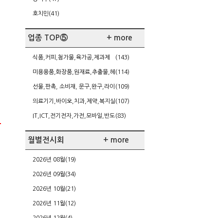
호치민(41)
업종 TOP⑤
+ more
식품,커피,첨가물,육가공,제과제
(143)
빵,케이터링
미용용품,화장품,원재료,추출물,헤
(114)
어,네일,다이어트
선물,판촉, 소비재, 문구,완구,라이
(109)
센싱,가정주방용품
의료기기,바이오,치과,제약,복지실
(107)
버,건강
IT,ICT,전기전자,가전,모바일,반도
(83)
체/FPD,SW,게임
월별전시회
+ more
2026년 08월(19)
2026년 09월(34)
2026년 10월(21)
2026년 11월(12)